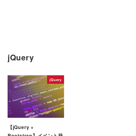
jQuery
jQuery
【jQuery +
Bootstrap】イベント発