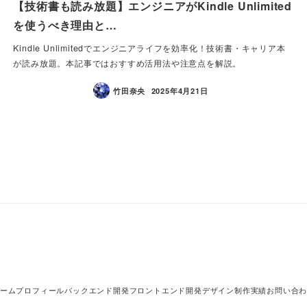
【技術書も読み放題】エンジニアがKindle Unlimited
を使うべき理由と…
Kindle Unlimitedでエンジニアライフを効率化！技術書・キャリア本
が読み放題。本記事ではおすすめ活用法や注意点を解説。
竹田奈央
2025年4月21日
ーム
プロフィール
バックエンド開発
フロントエンド開発
デザイン制作
実績
お問い合