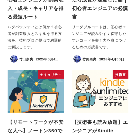
入・成長・キャリアを得
初心者エンジニアの必読
る最短ルート
書
バグバウンティとは何か？初心
リーダブルコードは、初心者エ
者が副業収入とスキルを得る方
ンジニアが読みやすく保守しや
法を、技術ブログ視点で網羅的
すいコードを書く力を身につけ
に解説します。
るための必読書です。
竹田奈央
2025年5月4日
竹田奈央
2025年4月30日
セキュリティ
技術書
【リモートワークが不安
【技術書も読み放題】エ
な人へ】ノートン360で
ンジニアがKindle