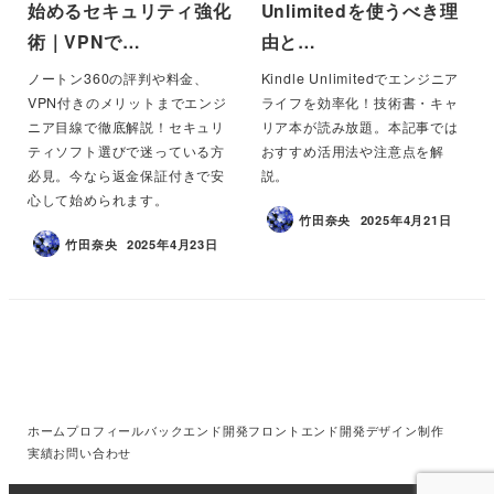
始めるセキュリティ強化
Unlimitedを使うべき理
術｜VPNで…
由と…
ノートン360の評判や料金、
Kindle Unlimitedでエンジニア
VPN付きのメリットまでエンジ
ライフを効率化！技術書・キャ
ニア目線で徹底解説！セキュリ
リア本が読み放題。本記事では
ティソフト選びで迷っている方
おすすめ活用法や注意点を解
必見。今なら返金保証付きで安
説。
心して始められます。
竹田奈央
2025年4月21日
竹田奈央
2025年4月23日
ホーム
プロフィール
バックエンド開発
フロントエンド開発
デザイン制作
実績
お問い合わせ