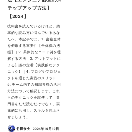
テップアップ方法】
【2024】
技術書を読んでいるけれど、効
率的な読み方に悩んでいるあな
たへ。本記事では、1. 書籍全体
を俯瞰する重要性【全体像の把
握】｜2. 具体的なコード例を理
解する方法｜3. アウトプットに
よる知識の定着【実践的なテク
ニック】｜4. ブログやプロジェ
クトを通じた実践のメリット｜
5. チーム内での知識共有の活用
方法について解説します。これ
らのテクニックを駆使して、専
門書をただ読むだけでなく、実
践的に活用し、スキルを向上さ
せましょう。
竹田奈央
2024年10月19日